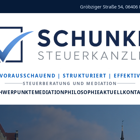
Gröbziger Straße 54, 06406
VORAUSSCHAUEND
| STRUKTURIERT
| EFFEKTI
STEUERBERATUNG UND MEDIATION
CHWERPUNKTE
MEDIATION
PHILOSOPHIE
AKTUELL
KONT