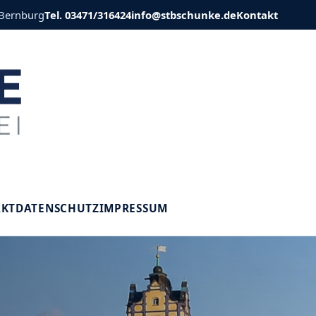
 Bernburg
Tel. 03471/316424
info@stbschunke.de
Kontakt
V
AKT
DATENSCHUTZ
IMPRESSUM