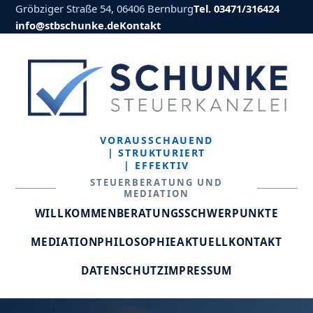
Gröbziger Straße 54, 06406 Bernburg
Tel. 03471/316424
info@stbschunke.de
Kontakt
VORAUSSCHAUEND
| STRUKTURIERT
| EFFEKTIV
STEUERBERATUNG UND
MEDIATION
WILLKOMMEN
BERATUNGSSCHWERPUNKTE
MEDIATION
PHILOSOPHIE
AKTUELL
KONTAKT
DATENSCHUTZ
IMPRESSUM