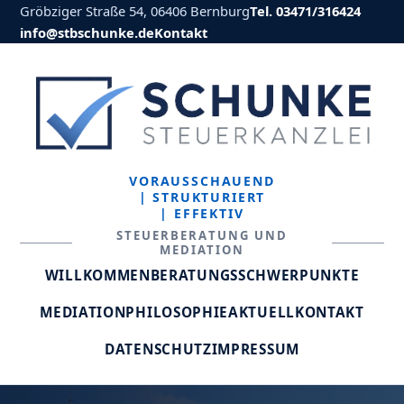
Gröbziger Straße 54, 06406 Bernburg
Tel. 03471/316424
info@stbschunke.de
Kontakt
VORAUSSCHAUEND
| STRUKTURIERT
| EFFEKTIV
STEUERBERATUNG UND
MEDIATION
WILLKOMMEN
BERATUNGSSCHWERPUNKTE
MEDIATION
PHILOSOPHIE
AKTUELL
KONTAKT
DATENSCHUTZ
IMPRESSUM