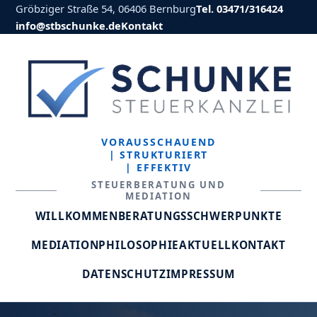
Gröbziger Straße 54, 06406 Bernburg
Tel. 03471/316424
info@stbschunke.de
Kontakt
VORAUSSCHAUEND
| STRUKTURIERT
| EFFEKTIV
STEUERBERATUNG UND
MEDIATION
WILLKOMMEN
BERATUNGSSCHWERPUNKTE
MEDIATION
PHILOSOPHIE
AKTUELL
KONTAKT
DATENSCHUTZ
IMPRESSUM