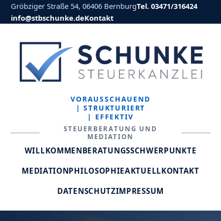
Gröbziger Straße 54, 06406 Bernburg
Tel. 03471/316424
info@stbschunke.de
Kontakt
VORAUSSCHAUEND
| STRUKTURIERT
| EFFEKTIV
STEUERBERATUNG UND
MEDIATION
WILLKOMMEN
BERATUNGSSCHWERPUNKTE
MEDIATION
PHILOSOPHIE
AKTUELL
KONTAKT
DATENSCHUTZ
IMPRESSUM