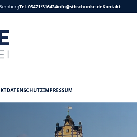
 Bernburg
Tel. 03471/316424
info@stbschunke.de
Kontakt
V
AKT
DATENSCHUTZ
IMPRESSUM