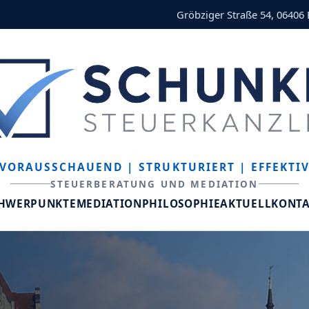
Gröbziger Straße 54, 06406
VORAUSSCHAUEND
| STRUKTURIERT
| EFFEKTI
STEUERBERATUNG UND MEDIATION
CHWERPUNKTE
MEDIATION
PHILOSOPHIE
AKTUELL
KONT