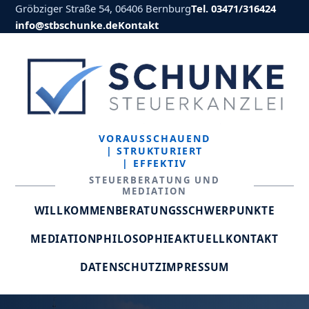
Gröbziger Straße 54, 06406 Bernburg
Tel. 03471/316424
info@stbschunke.de
Kontakt
VORAUSSCHAUEND
| STRUKTURIERT
| EFFEKTIV
STEUERBERATUNG UND
MEDIATION
WILLKOMMEN
BERATUNGSSCHWERPUNKTE
MEDIATION
PHILOSOPHIE
AKTUELL
KONTAKT
DATENSCHUTZ
IMPRESSUM