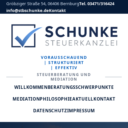
Gröbziger Straße 54, 06406 Bernburg
Tel. 03471/316424
info@stbschunke.de
Kontakt
VORAUSSCHAUEND
| STRUKTURIERT
| EFFEKTIV
STEUERBERATUNG UND
MEDIATION
WILLKOMMEN
BERATUNGSSCHWERPUNKTE
MEDIATION
PHILOSOPHIE
AKTUELL
KONTAKT
DATENSCHUTZ
IMPRESSUM