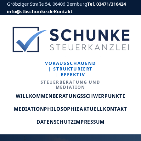
Gröbziger Straße 54, 06406 Bernburg
Tel. 03471/316424
info@stbschunke.de
Kontakt
VORAUSSCHAUEND
| STRUKTURIERT
| EFFEKTIV
STEUERBERATUNG UND
MEDIATION
WILLKOMMEN
BERATUNGSSCHWERPUNKTE
MEDIATION
PHILOSOPHIE
AKTUELL
KONTAKT
DATENSCHUTZ
IMPRESSUM