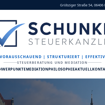
Gröbziger Straße 54, 06406
VORAUSSCHAUEND
| STRUKTURIERT
| EFFEKTI
STEUERBERATUNG UND MEDIATION
CHWERPUNKTE
MEDIATION
PHILOSOPHIE
AKTUELL
KONT