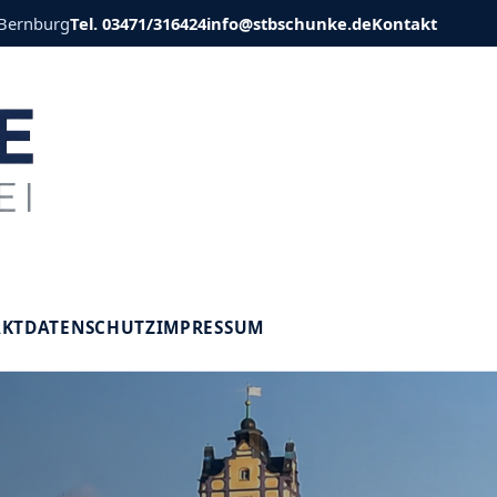
 Bernburg
Tel. 03471/316424
info@stbschunke.de
Kontakt
V
AKT
DATENSCHUTZ
IMPRESSUM