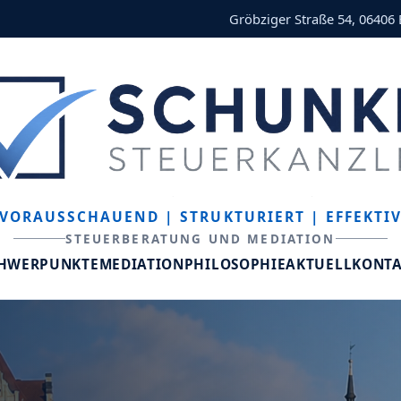
Gröbziger Straße 54, 06406
VORAUSSCHAUEND
| STRUKTURIERT
| EFFEKTI
STEUERBERATUNG UND MEDIATION
CHWERPUNKTE
MEDIATION
PHILOSOPHIE
AKTUELL
KONT