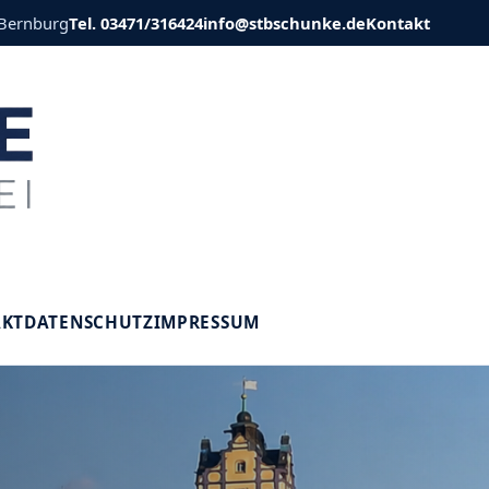
 Bernburg
Tel. 03471/316424
info@stbschunke.de
Kontakt
V
AKT
DATENSCHUTZ
IMPRESSUM