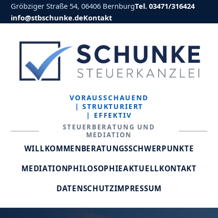
Gröbziger Straße 54, 06406 Bernburg
Tel. 03471/316424
info@stbschunke.de
Kontakt
VORAUSSCHAUEND
| STRUKTURIERT
| EFFEKTIV
STEUERBERATUNG UND
MEDIATION
WILLKOMMEN
BERATUNGSSCHWERPUNKTE
MEDIATION
PHILOSOPHIE
AKTUELL
KONTAKT
DATENSCHUTZ
IMPRESSUM