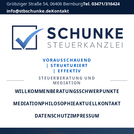
Gröbziger Straße 54, 06406 Bernburg
Tel. 03471/316424
info@stbschunke.de
Kontakt
VORAUSSCHAUEND
| STRUKTURIERT
| EFFEKTIV
STEUERBERATUNG UND
MEDIATION
WILLKOMMEN
BERATUNGSSCHWERPUNKTE
MEDIATION
PHILOSOPHIE
AKTUELL
KONTAKT
DATENSCHUTZ
IMPRESSUM