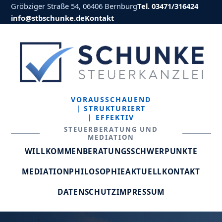
Gröbziger Straße 54, 06406 Bernburg
Tel. 03471/316424
info@stbschunke.de
Kontakt
VORAUSSCHAUEND
| STRUKTURIERT
| EFFEKTIV
STEUERBERATUNG UND
MEDIATION
WILLKOMMEN
BERATUNGSSCHWERPUNKTE
MEDIATION
PHILOSOPHIE
AKTUELL
KONTAKT
DATENSCHUTZ
IMPRESSUM