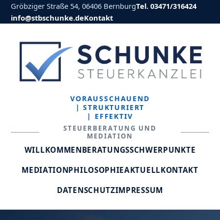
Gröbziger Straße 54, 06406 Bernburg
Tel. 03471/316424
info@stbschunke.de
Kontakt
VORAUSSCHAUEND
| STRUKTURIERT
| EFFEKTIV
STEUERBERATUNG UND
MEDIATION
WILLKOMMEN
BERATUNGSSCHWERPUNKTE
MEDIATION
PHILOSOPHIE
AKTUELL
KONTAKT
DATENSCHUTZ
IMPRESSUM