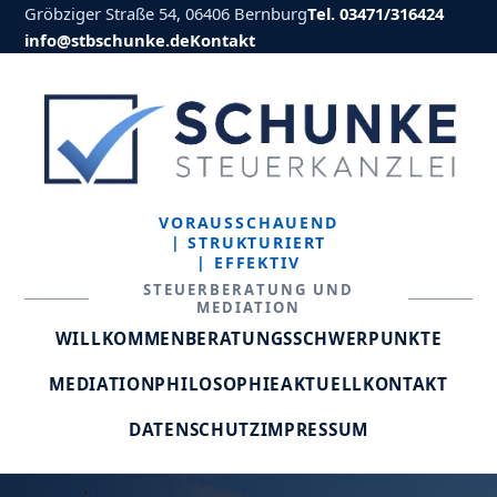
Gröbziger Straße 54, 06406 Bernburg
Tel. 03471/316424
info@stbschunke.de
Kontakt
VORAUSSCHAUEND
| STRUKTURIERT
| EFFEKTIV
STEUERBERATUNG UND
MEDIATION
WILLKOMMEN
BERATUNGSSCHWERPUNKTE
MEDIATION
PHILOSOPHIE
AKTUELL
KONTAKT
DATENSCHUTZ
IMPRESSUM