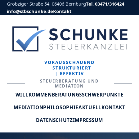
Gröbziger Straße 54, 06406 Bernburg
Tel. 03471/316424
info@stbschunke.de
Kontakt
VORAUSSCHAUEND
| STRUKTURIERT
| EFFEKTIV
STEUERBERATUNG UND
MEDIATION
WILLKOMMEN
BERATUNGSSCHWERPUNKTE
MEDIATION
PHILOSOPHIE
AKTUELL
KONTAKT
DATENSCHUTZ
IMPRESSUM