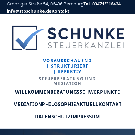
Gröbziger Straße 54, 06406 Bernburg
Tel. 03471/316424
info@stbschunke.de
Kontakt
VORAUSSCHAUEND
| STRUKTURIERT
| EFFEKTIV
STEUERBERATUNG UND
MEDIATION
WILLKOMMEN
BERATUNGSSCHWERPUNKTE
MEDIATION
PHILOSOPHIE
AKTUELL
KONTAKT
DATENSCHUTZ
IMPRESSUM