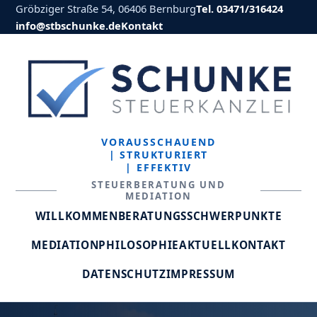
Gröbziger Straße 54, 06406 Bernburg
Tel. 03471/316424
info@stbschunke.de
Kontakt
VORAUSSCHAUEND
| STRUKTURIERT
| EFFEKTIV
STEUERBERATUNG UND
MEDIATION
WILLKOMMEN
BERATUNGSSCHWERPUNKTE
MEDIATION
PHILOSOPHIE
AKTUELL
KONTAKT
DATENSCHUTZ
IMPRESSUM