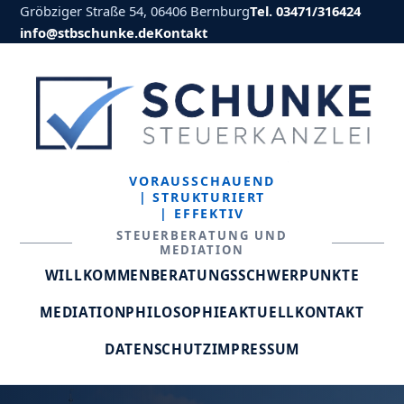
Gröbziger Straße 54, 06406 Bernburg
Tel. 03471/316424
info@stbschunke.de
Kontakt
VORAUSSCHAUEND
| STRUKTURIERT
| EFFEKTIV
STEUERBERATUNG UND
MEDIATION
WILLKOMMEN
BERATUNGSSCHWERPUNKTE
MEDIATION
PHILOSOPHIE
AKTUELL
KONTAKT
DATENSCHUTZ
IMPRESSUM