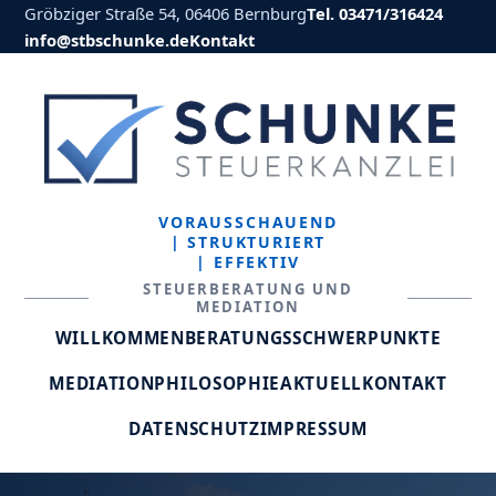
Gröbziger Straße 54, 06406 Bernburg
Tel. 03471/316424
info@stbschunke.de
Kontakt
VORAUSSCHAUEND
| STRUKTURIERT
| EFFEKTIV
STEUERBERATUNG UND
MEDIATION
WILLKOMMEN
BERATUNGSSCHWERPUNKTE
MEDIATION
PHILOSOPHIE
AKTUELL
KONTAKT
DATENSCHUTZ
IMPRESSUM