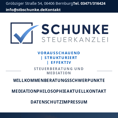
Gröbziger Straße 54, 06406 Bernburg
Tel. 03471/316424
info@stbschunke.de
Kontakt
VORAUSSCHAUEND
| STRUKTURIERT
| EFFEKTIV
STEUERBERATUNG UND
MEDIATION
WILLKOMMEN
BERATUNGSSCHWERPUNKTE
MEDIATION
PHILOSOPHIE
AKTUELL
KONTAKT
DATENSCHUTZ
IMPRESSUM