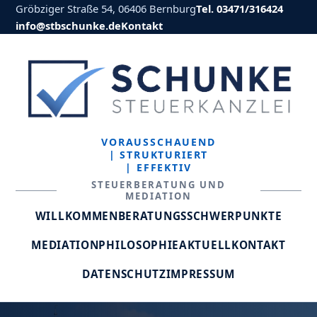
Gröbziger Straße 54, 06406 Bernburg
Tel. 03471/316424
info@stbschunke.de
Kontakt
VORAUSSCHAUEND
| STRUKTURIERT
| EFFEKTIV
STEUERBERATUNG UND
MEDIATION
WILLKOMMEN
BERATUNGSSCHWERPUNKTE
MEDIATION
PHILOSOPHIE
AKTUELL
KONTAKT
DATENSCHUTZ
IMPRESSUM