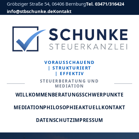
Gröbziger Straße 54, 06406 Bernburg
Tel. 03471/316424
info@stbschunke.de
Kontakt
VORAUSSCHAUEND
| STRUKTURIERT
| EFFEKTIV
STEUERBERATUNG UND
MEDIATION
WILLKOMMEN
BERATUNGSSCHWERPUNKTE
MEDIATION
PHILOSOPHIE
AKTUELL
KONTAKT
DATENSCHUTZ
IMPRESSUM