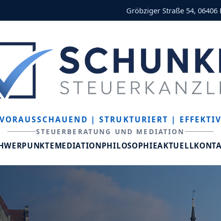
Gröbziger Straße 54, 06406
VORAUSSCHAUEND
| STRUKTURIERT
| EFFEKTI
STEUERBERATUNG UND MEDIATION
CHWERPUNKTE
MEDIATION
PHILOSOPHIE
AKTUELL
KONT