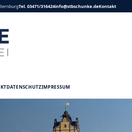
 Bernburg
Tel. 03471/316424
info@stbschunke.de
Kontakt
V
AKT
DATENSCHUTZ
IMPRESSUM