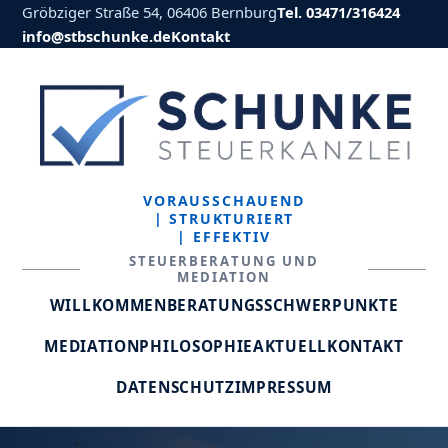
Gröbziger Straße 54, 06406 Bernburg
Tel. 03471/316424
info@stbschunke.de
Kontakt
VORAUSSCHAUEND
| STRUKTURIERT
| EFFEKTIV
STEUERBERATUNG UND
MEDIATION
WILLKOMMEN
BERATUNGSSCHWERPUNKTE
MEDIATION
PHILOSOPHIE
AKTUELL
KONTAKT
DATENSCHUTZ
IMPRESSUM