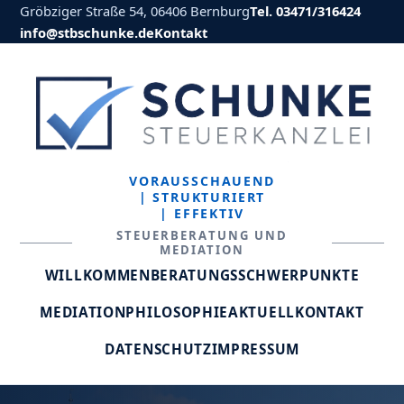
Gröbziger Straße 54, 06406 Bernburg
Tel. 03471/316424
info@stbschunke.de
Kontakt
VORAUSSCHAUEND
| STRUKTURIERT
| EFFEKTIV
STEUERBERATUNG UND
MEDIATION
WILLKOMMEN
BERATUNGSSCHWERPUNKTE
MEDIATION
PHILOSOPHIE
AKTUELL
KONTAKT
DATENSCHUTZ
IMPRESSUM