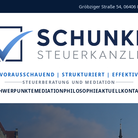
Gröbziger Straße 54, 06406
VORAUSSCHAUEND
| STRUKTURIERT
| EFFEKTI
STEUERBERATUNG UND MEDIATION
CHWERPUNKTE
MEDIATION
PHILOSOPHIE
AKTUELL
KONT