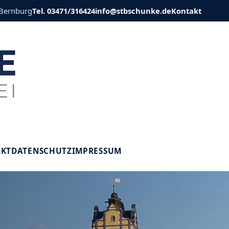
 Bernburg
Tel. 03471/316424
info@stbschunke.de
Kontakt
V
AKT
DATENSCHUTZ
IMPRESSUM