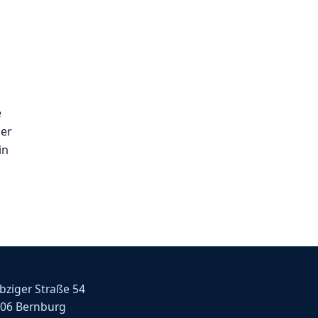
e
der
in
bziger Straße 54
06 Bernburg