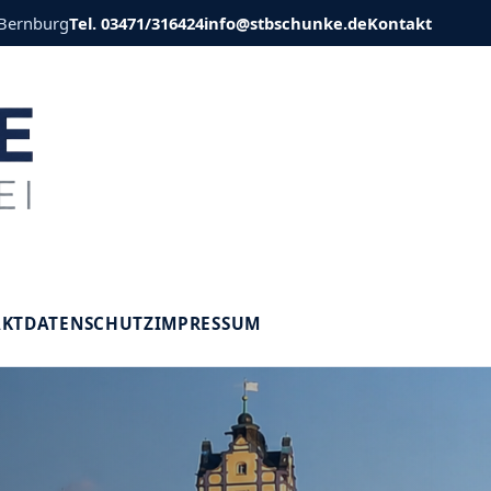
 Bernburg
Tel. 03471/316424
info@stbschunke.de
Kontakt
V
AKT
DATENSCHUTZ
IMPRESSUM