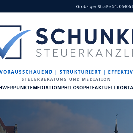
Gröbziger Straße 54, 06406
VORAUSSCHAUEND
| STRUKTURIERT
| EFFEKTI
STEUERBERATUNG UND MEDIATION
CHWERPUNKTE
MEDIATION
PHILOSOPHIE
AKTUELL
KONT