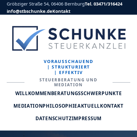
Gröbziger Straße 54, 06406 Bernburg
Tel. 03471/316424
info@stbschunke.de
Kontakt
VORAUSSCHAUEND
| STRUKTURIERT
| EFFEKTIV
STEUERBERATUNG UND
MEDIATION
WILLKOMMEN
BERATUNGSSCHWERPUNKTE
MEDIATION
PHILOSOPHIE
AKTUELL
KONTAKT
DATENSCHUTZ
IMPRESSUM