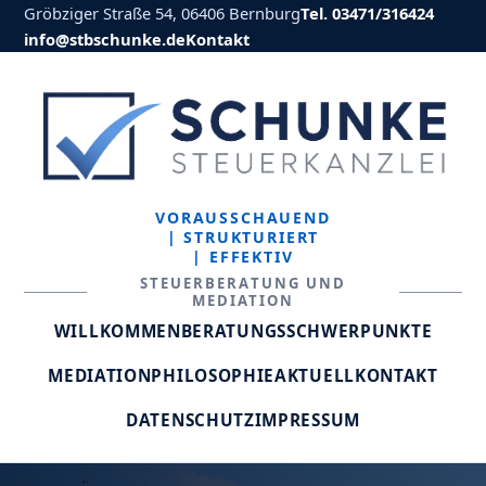
Gröbziger Straße 54, 06406 Bernburg
Tel. 03471/316424
info@stbschunke.de
Kontakt
VORAUSSCHAUEND
| STRUKTURIERT
| EFFEKTIV
STEUERBERATUNG UND
MEDIATION
WILLKOMMEN
BERATUNGSSCHWERPUNKTE
MEDIATION
PHILOSOPHIE
AKTUELL
KONTAKT
DATENSCHUTZ
IMPRESSUM