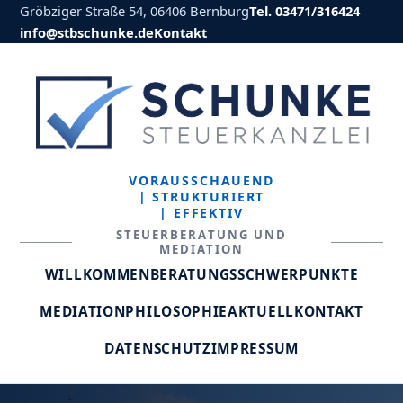
Gröbziger Straße 54, 06406 Bernburg
Tel. 03471/316424
info@stbschunke.de
Kontakt
VORAUSSCHAUEND
| STRUKTURIERT
| EFFEKTIV
STEUERBERATUNG UND
MEDIATION
WILLKOMMEN
BERATUNGSSCHWERPUNKTE
MEDIATION
PHILOSOPHIE
AKTUELL
KONTAKT
DATENSCHUTZ
IMPRESSUM