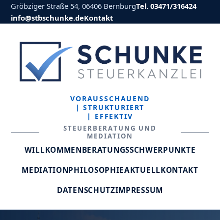
Gröbziger Straße 54, 06406 Bernburg
Tel. 03471/316424
info@stbschunke.de
Kontakt
VORAUSSCHAUEND
| STRUKTURIERT
| EFFEKTIV
STEUERBERATUNG UND
MEDIATION
WILLKOMMEN
BERATUNGSSCHWERPUNKTE
MEDIATION
PHILOSOPHIE
AKTUELL
KONTAKT
DATENSCHUTZ
IMPRESSUM