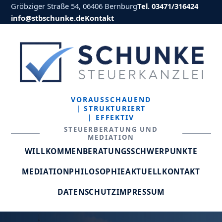
Gröbziger Straße 54, 06406 Bernburg
Tel. 03471/316424
info@stbschunke.de
Kontakt
VORAUSSCHAUEND
| STRUKTURIERT
| EFFEKTIV
STEUERBERATUNG UND
MEDIATION
WILLKOMMEN
BERATUNGSSCHWERPUNKTE
MEDIATION
PHILOSOPHIE
AKTUELL
KONTAKT
DATENSCHUTZ
IMPRESSUM