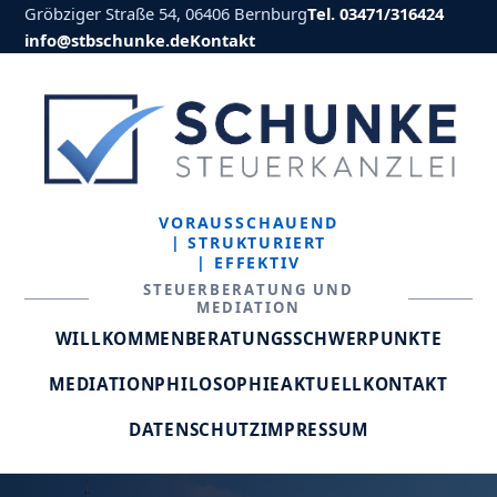
Gröbziger Straße 54, 06406 Bernburg
Tel. 03471/316424
info@stbschunke.de
Kontakt
VORAUSSCHAUEND
| STRUKTURIERT
| EFFEKTIV
STEUERBERATUNG UND
MEDIATION
WILLKOMMEN
BERATUNGSSCHWERPUNKTE
MEDIATION
PHILOSOPHIE
AKTUELL
KONTAKT
DATENSCHUTZ
IMPRESSUM