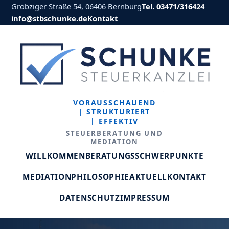
Gröbziger Straße 54, 06406 Bernburg
Tel. 03471/316424
info@stbschunke.de
Kontakt
VORAUSSCHAUEND
| STRUKTURIERT
| EFFEKTIV
STEUERBERATUNG UND
MEDIATION
WILLKOMMEN
BERATUNGSSCHWERPUNKTE
MEDIATION
PHILOSOPHIE
AKTUELL
KONTAKT
DATENSCHUTZ
IMPRESSUM