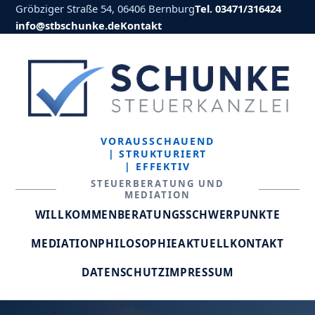
Gröbziger Straße 54, 06406 Bernburg
Tel. 03471/316424
info@stbschunke.de
Kontakt
VORAUSSCHAUEND
| STRUKTURIERT
| EFFEKTIV
STEUERBERATUNG UND
MEDIATION
WILLKOMMEN
BERATUNGSSCHWERPUNKTE
MEDIATION
PHILOSOPHIE
AKTUELL
KONTAKT
DATENSCHUTZ
IMPRESSUM