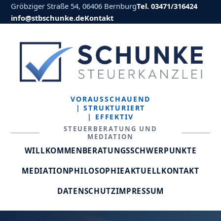
Gröbziger Straße 54, 06406 Bernburg
Tel. 03471/316424
info@stbschunke.de
Kontakt
VORAUSSCHAUEND
| STRUKTURIERT
| EFFEKTIV
STEUERBERATUNG UND
MEDIATION
WILLKOMMEN
BERATUNGSSCHWERPUNKTE
MEDIATION
PHILOSOPHIE
AKTUELL
KONTAKT
DATENSCHUTZ
IMPRESSUM