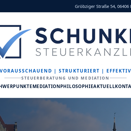
Gröbziger Straße 54, 06406
VORAUSSCHAUEND
| STRUKTURIERT
| EFFEKTI
STEUERBERATUNG UND MEDIATION
CHWERPUNKTE
MEDIATION
PHILOSOPHIE
AKTUELL
KONT