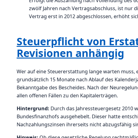
Erfolgt die Auszahlung nach Vollendung des 60
zwölf Jahren nach Vertragsabschluss, ist nur d
Vertrag erst in 2012 abgeschlossen, erhöht sich
Steuerpflicht von Ersta
Revisionen anhängig
Wer auf eine Steuererstattung lange warten muss, e
grundsätzlich 15 Monate nach Ablauf des Kalenderjah
Bekanntgabe des Bescheides. Nach der Neuregelung
allen offenen Fällen zu den Kapitalerträgen.
Hintergrund:
Durch das Jahressteuergesetz 2010 w
Bundesfinanzhofs ausgehebelt. Dieser hatte entschi
Nachzahlungszinsen ihrerseits nicht abzugsfähig si
Hinweis:
Ob diese gesetzliche Regelung rechtmäßi