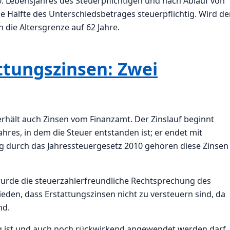
. Lebensjahres des Steuerpflichtigen und nach Ablauf von
ie Hälfte des Unterschiedsbetrages steuerpflichtig. Wird de
 die Altersgrenze auf 62 Jahre.
ttungszinsen: Zwei
rhält auch Zinsen vom Finanzamt. Der Zinslauf beginnt
res, in dem die Steuer entstanden ist; er endet mit
 durch das Jahressteuergesetz 2010 gehören diese Zinsen 
urde die steuerzahlerfreundliche Rechtsprechung des
eden, dass Erstattungszinsen nicht zu versteuern sind, da
nd.
g ist und auch noch rückwirkend angewendet werden darf,