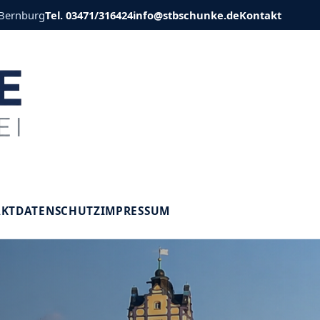
 Bernburg
Tel. 03471/316424
info@stbschunke.de
Kontakt
V
AKT
DATENSCHUTZ
IMPRESSUM