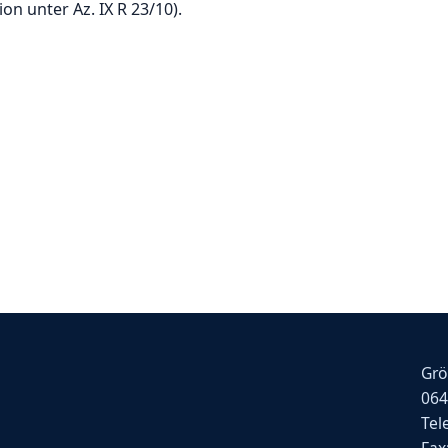
ion unter Az. IX R 23/10).
Grö
064
Tel