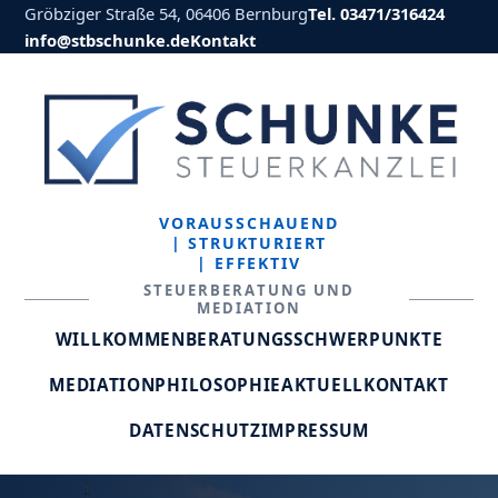
Gröbziger Straße 54, 06406 Bernburg
Tel. 03471/316424
info@stbschunke.de
Kontakt
VORAUSSCHAUEND
| STRUKTURIERT
| EFFEKTIV
STEUERBERATUNG UND
MEDIATION
WILLKOMMEN
BERATUNGSSCHWERPUNKTE
MEDIATION
PHILOSOPHIE
AKTUELL
KONTAKT
DATENSCHUTZ
IMPRESSUM