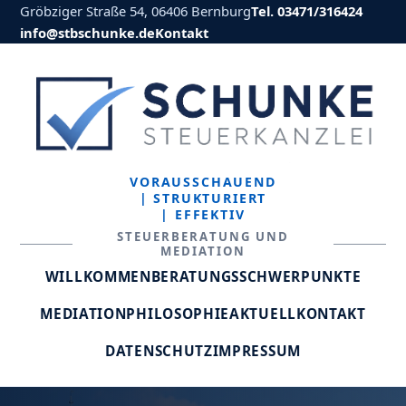
Gröbziger Straße 54, 06406 Bernburg
Tel. 03471/316424
info@stbschunke.de
Kontakt
VORAUSSCHAUEND
| STRUKTURIERT
| EFFEKTIV
STEUERBERATUNG UND
MEDIATION
WILLKOMMEN
BERATUNGSSCHWERPUNKTE
MEDIATION
PHILOSOPHIE
AKTUELL
KONTAKT
DATENSCHUTZ
IMPRESSUM