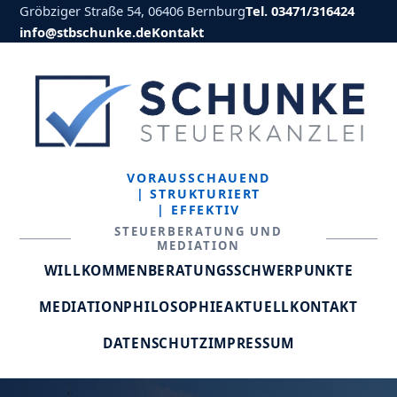
Gröbziger Straße 54, 06406 Bernburg
Tel. 03471/316424
info@stbschunke.de
Kontakt
VORAUSSCHAUEND
| STRUKTURIERT
| EFFEKTIV
STEUERBERATUNG UND
MEDIATION
WILLKOMMEN
BERATUNGSSCHWERPUNKTE
MEDIATION
PHILOSOPHIE
AKTUELL
KONTAKT
DATENSCHUTZ
IMPRESSUM