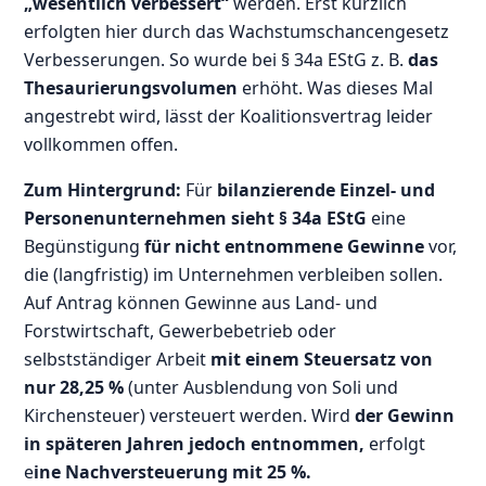
„wesentlich verbessert“
werden. Erst kürzlich
erfolgten hier durch das Wachstumschancengesetz
Verbesserungen. So wurde bei § 34a EStG z. B.
das
Thesaurierungsvolumen
erhöht. Was dieses Mal
angestrebt wird, lässt der Koalitionsvertrag leider
vollkommen offen.
Zum Hintergrund:
Für
bilanzierende Einzel- und
Personenunternehmen sieht § 34a EStG
eine
Begünstigung
für nicht entnommene Gewinne
vor,
die (langfristig) im Unternehmen verbleiben sollen.
Auf Antrag können Gewinne aus Land- und
Forstwirtschaft, Gewerbebetrieb oder
selbstständiger Arbeit
mit einem Steuersatz von
nur 28,25 %
(unter Ausblendung von Soli und
Kirchensteuer) versteuert werden. Wird
der Gewinn
in späteren Jahren jedoch entnommen,
erfolgt
e
ine Nachversteuerung mit 25 %.