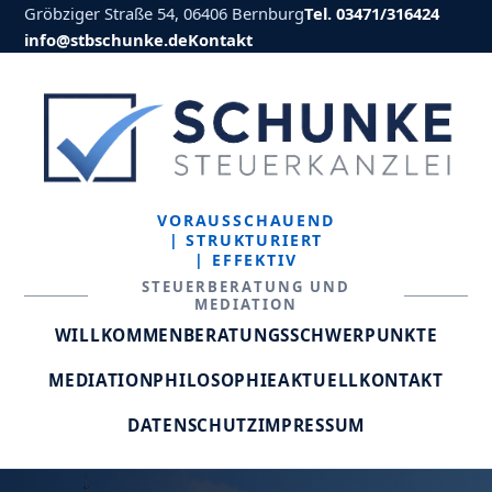
Gröbziger Straße 54, 06406 Bernburg
Tel. 03471/316424
info@stbschunke.de
Kontakt
VORAUSSCHAUEND
| STRUKTURIERT
| EFFEKTIV
STEUERBERATUNG UND
MEDIATION
WILLKOMMEN
BERATUNGSSCHWERPUNKTE
MEDIATION
PHILOSOPHIE
AKTUELL
KONTAKT
DATENSCHUTZ
IMPRESSUM