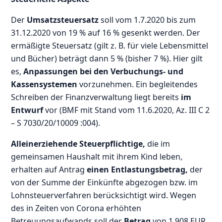
Der
Umsatzsteuersatz
soll vom 1.7.2020 bis zum
31.12.2020 von 19 % auf 16 % gesenkt werden. Der
ermäßigte Steuersatz (gilt z. B. für viele Lebensmittel
und Bücher) beträgt dann 5 % (bisher 7 %). Hier gilt
es,
Anpassungen bei den Verbuchungs- und
Kassensystemen
vorzunehmen. Ein begleitendes
Schreiben der Finanzverwaltung liegt bereits
im
Entwurf
vor (BMF mit Stand vom 11.6.2020, Az. III C 2
– S 7030/20/10009 :004).
Alleinerziehende Steuerpflichtige,
die im
gemeinsamen Haushalt mit ihrem Kind leben,
erhalten auf Antrag
einen Entlastungsbetrag,
der
von der Summe der Einkünfte abgezogen bzw. im
Lohnsteuerverfahren berücksichtigt wird. Wegen
des in Zeiten von Corona erhöhten
Betreuungsaufwands soll der
Betrag
von 1.908 EUR