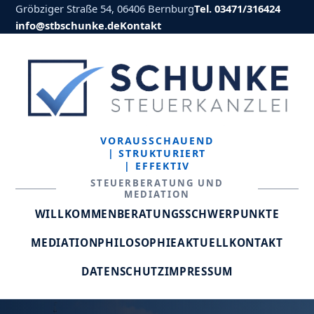
Gröbziger Straße 54, 06406 Bernburg
Tel. 03471/316424
info@stbschunke.de
Kontakt
VORAUSSCHAUEND
| STRUKTURIERT
| EFFEKTIV
STEUERBERATUNG UND
MEDIATION
WILLKOMMEN
BERATUNGSSCHWERPUNKTE
MEDIATION
PHILOSOPHIE
AKTUELL
KONTAKT
DATENSCHUTZ
IMPRESSUM