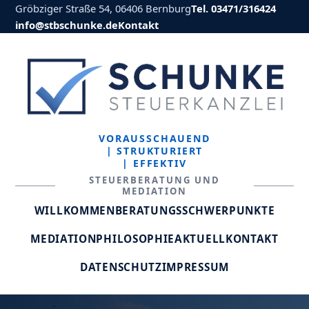
Gröbziger Straße 54, 06406 Bernburg
Tel. 03471/316424
info@stbschunke.de
Kontakt
VORAUSSCHAUEND
| STRUKTURIERT
| EFFEKTIV
STEUERBERATUNG UND
MEDIATION
WILLKOMMEN
BERATUNGSSCHWERPUNKTE
MEDIATION
PHILOSOPHIE
AKTUELL
KONTAKT
DATENSCHUTZ
IMPRESSUM