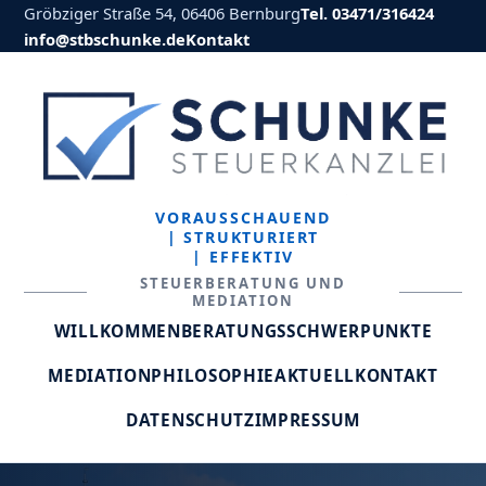
Gröbziger Straße 54, 06406 Bernburg
Tel. 03471/316424
info@stbschunke.de
Kontakt
VORAUSSCHAUEND
| STRUKTURIERT
| EFFEKTIV
STEUERBERATUNG UND
MEDIATION
WILLKOMMEN
BERATUNGSSCHWERPUNKTE
MEDIATION
PHILOSOPHIE
AKTUELL
KONTAKT
DATENSCHUTZ
IMPRESSUM