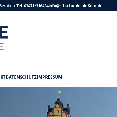
 Bernburg
Tel. 03471/316424
info@stbschunke.de
Kontakt
V
AKT
DATENSCHUTZ
IMPRESSUM