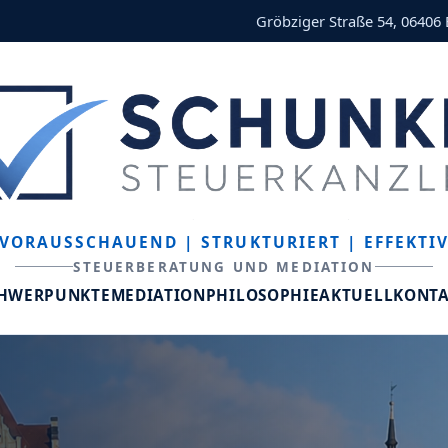
Gröbziger Straße 54, 06406
VORAUSSCHAUEND
| STRUKTURIERT
| EFFEKTI
STEUERBERATUNG UND MEDIATION
CHWERPUNKTE
MEDIATION
PHILOSOPHIE
AKTUELL
KONT