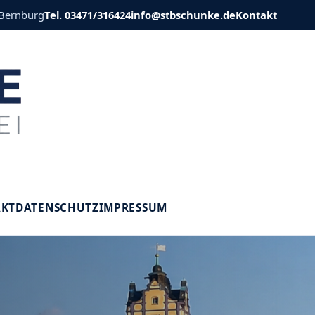
 Bernburg
Tel. 03471/316424
info@stbschunke.de
Kontakt
V
AKT
DATENSCHUTZ
IMPRESSUM