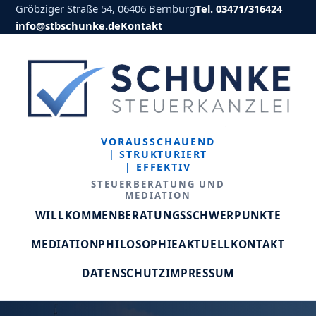
Gröbziger Straße 54, 06406 Bernburg
Tel. 03471/316424
info@stbschunke.de
Kontakt
VORAUSSCHAUEND
| STRUKTURIERT
| EFFEKTIV
STEUERBERATUNG UND
MEDIATION
WILLKOMMEN
BERATUNGSSCHWERPUNKTE
MEDIATION
PHILOSOPHIE
AKTUELL
KONTAKT
DATENSCHUTZ
IMPRESSUM