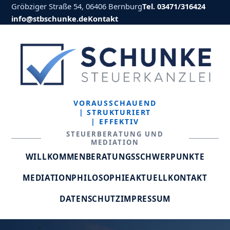
Gröbziger Straße 54, 06406 Bernburg
Tel. 03471/316424
info@stbschunke.de
Kontakt
VORAUSSCHAUEND
| STRUKTURIERT
| EFFEKTIV
STEUERBERATUNG UND
MEDIATION
WILLKOMMEN
BERATUNGSSCHWERPUNKTE
MEDIATION
PHILOSOPHIE
AKTUELL
KONTAKT
DATENSCHUTZ
IMPRESSUM